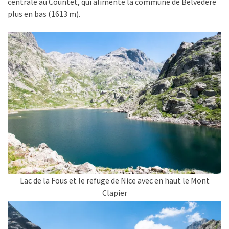
centrale au Countet, qui alimente la commune de Belvédère
plus en bas (
1613
m
).
Lac de la Fous et le refuge de Nice avec en haut le Mont
Clapier