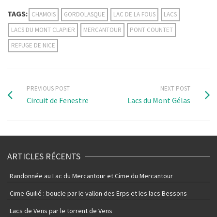
TAGS:
CHAMOIS
GORDOLASQUE
LAC DE LA FOUS
LACS
LACS DU MONT CLAPIER
MERCANTOUR
PONT COUNTET
REFUGE DE NICE
PREVIOUS POST
NEXT POST
Circuit de Fenestre
Lacs du Mont Gélas
ARTICLES RÉCENTS
Randonnée au Lac du Mercantour et Cime du Mercantour
Cime Guilié : boucle par le vallon des Erps et les lacs Bessons
Lacs de Vens par le torrent de Vens