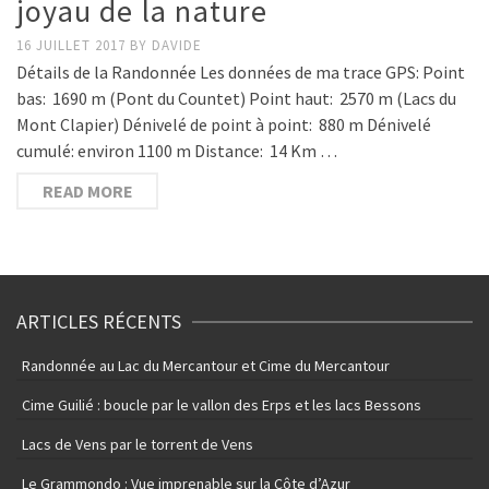
joyau de la nature
16 JUILLET 2017
BY
DAVIDE
Détails de la Randonnée Les données de ma trace GPS: Point
bas: 1690 m (Pont du Countet) Point haut: 2570 m (Lacs du
Mont Clapier) Dénivelé de point à point: 880 m Dénivelé
cumulé: environ 1100 m Distance: 14 Km …
READ MORE
ARTICLES RÉCENTS
Randonnée au Lac du Mercantour et Cime du Mercantour
Cime Guilié : boucle par le vallon des Erps et les lacs Bessons
Lacs de Vens par le torrent de Vens
Le Grammondo : Vue imprenable sur la Côte d’Azur