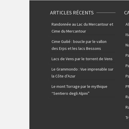
ARTICLES RÉCENTS
C
Randonnée au Lac du Mercantour et
A
Cime du Mercantour
It
Cime Guilié : boucle par le vallon
N
des Erps et les lacs Bessons
P
Lacs de Vens par le torrent de Vens
Pa
Le Grammondo : Vue imprenable sur
la Côte d’Azur
Pa
Le mont Torrage par le mythique
P
“Sentiero degli Alpini”
R
R
T