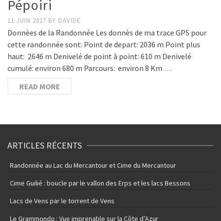
Pépoiri
11 JUIN 2017
BY
DAVIDE
Donnèes de la Randonnée Les donnès de ma trace GPS pour
cette randonnée sont: Point de depart: 2036 m Point plus
haut: 2646 m Denivelé de point à point: 610 m Denivelé
cumulé: environ 680 m Parcours: environ 8 Km …
READ MORE
ARTICLES RÉCENTS
Randonnée au Lac du Mercantour et Cime du Mercantour
Cime Guilié : boucle par le vallon des Erps et les lacs Bessons
Lacs de Vens par le torrent de Vens
Le Grammondo : Vue imprenable sur la Côte d’Azur