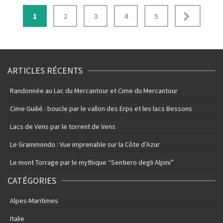
Pagination
1
2
3
4
5
des
publications
ARTICLES RÉCENTS
Randonnée au Lac du Mercantour et Cime du Mercantour
Cime Guilié : boucle par le vallon des Erps et les lacs Bessons
Lacs de Vens par le torrent de Vens
Le Grammondo : Vue imprenable sur la Côte d’Azur
Le mont Torrage par le mythique “Sentiero degli Alpini”
CATÉGORIES
Alpes-Maritimes
Italie