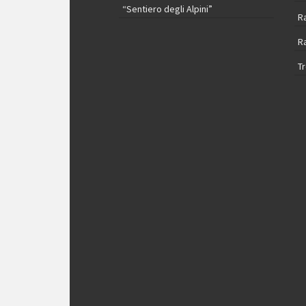
“Sentiero degli Alpini”
R
R
T