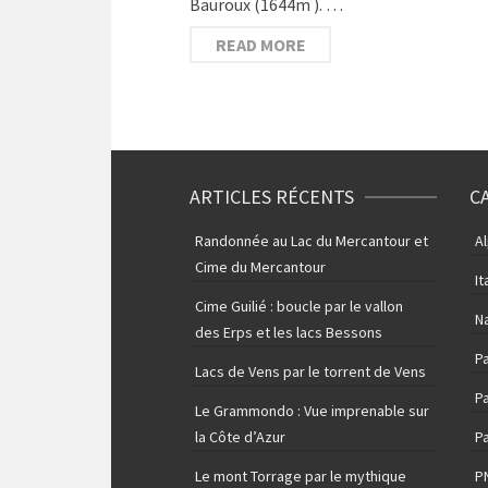
Bauroux (1644m ). …
READ MORE
ARTICLES RÉCENTS
C
Randonnée au Lac du Mercantour et
A
Cime du Mercantour
It
Cime Guilié : boucle par le vallon
N
des Erps et les lacs Bessons
P
Lacs de Vens par le torrent de Vens
Pa
Le Grammondo : Vue imprenable sur
la Côte d’Azur
Pa
Le mont Torrage par le mythique
P