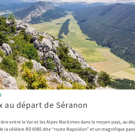
E
x au départ de Séranon
ière entre le Var et les Alpes Maritimes dans le moyen pays, au dép
orde la célèbre RD 6085 dite “route Napoléon” et un magnifique pa