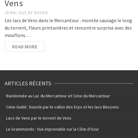
Vens
30 MAI 2025
BY
DAVIDE
Les lacs de Vens dans le Mercantour : montée sauvage le long
du torrent, fleurs printanières et rencontre surprise avec des
mouflons.…
READ MORE
ARTICLES RÉCENTS
Randonnée au Lac du Mercantour et Cime du Mercantour
Cime Guilié : boucle par le vallon des Erps et les lacs Bessons
Lacs de Vens par le torrent de Vens
Le Grammondo : Vue imprenable sur la Côte d’Azur