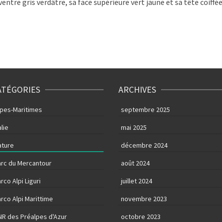
ventre gris verdâtre, sa face supérieure vert jaune et sa tête coiff
ATÉGORIES
ARCHIVES
lpes-Maritimes
septembre 2025
alie
mai 2025
ature
décembre 2024
arc du Mercantour
août 2024
rco Alpi Liguri
juillet 2024
rco Alpi Marittime
novembre 2023
NR des Préalpes d'Azur
octobre 2023