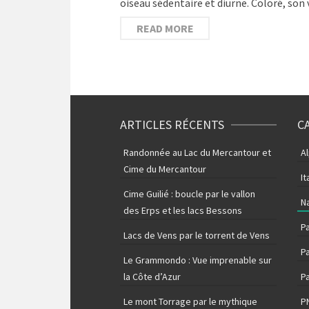
oiseau sédentaire et diurne. Coloré, son 
READ MORE
ARTICLES RÉCENTS
C
Randonnée au Lac du Mercantour et
A
Cime du Mercantour
It
Cime Guilié : boucle par le vallon
N
des Erps et les lacs Bessons
P
Lacs de Vens par le torrent de Vens
Pa
Le Grammondo : Vue imprenable sur
la Côte d’Azur
Pa
Le mont Torrage par le mythique
P