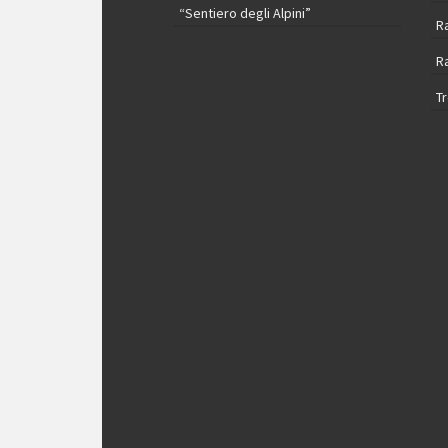
“Sentiero degli Alpini”
R
R
T