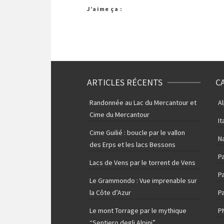
J’aime ça :
ARTICLES RÉCENTS
C
Randonnée au Lac du Mercantour et
A
Cime du Mercantour
It
Cime Guilié : boucle par le vallon
N
des Erps et les lacs Bessons
P
Lacs de Vens par le torrent de Vens
Pa
Le Grammondo : Vue imprenable sur
la Côte d’Azur
Pa
Le mont Torrage par le mythique
P
“Sentiero degli Alpini”