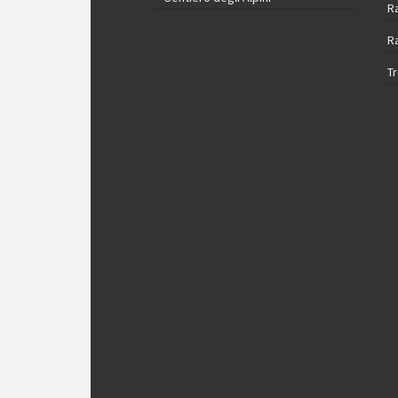
R
R
T