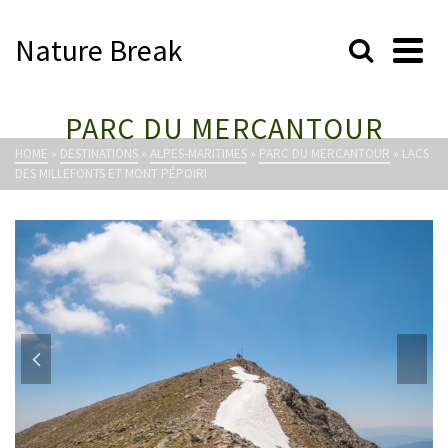
Nature Break
PARC DU MERCANTOUR
HOME
»
DESTINATIONS
»
ALPES-MARITIMES
»
PARC DU MERCANTOUR
»
LACS
DES MILLEFONTS ET MONT PÉPOIRI