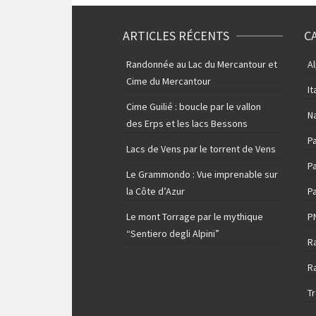
ARTICLES RÉCENTS
C
Randonnée au Lac du Mercantour et
A
Cime du Mercantour
It
Cime Guilié : boucle par le vallon
N
des Erps et les lacs Bessons
P
Lacs de Vens par le torrent de Vens
Pa
Le Grammondo : Vue imprenable sur
la Côte d’Azur
Pa
Le mont Torrage par le mythique
P
“Sentiero degli Alpini”
R
R
T