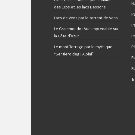
N
des Erps et les lacs Bessons
P
Lacs de Vens par le torrent de Vens
Pa
Le Grammondo : Vue imprenable sur
la Côte d’Azur
Pa
Le mont Torrage par le mythique
P
“Sentiero degli Alpini”
R
R
T