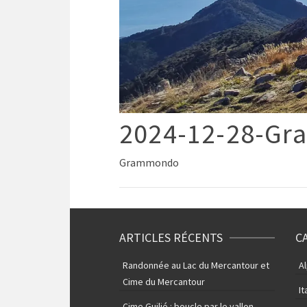
2024-12-28-Gr
Grammondo
ARTICLES RÉCENTS
C
Randonnée au Lac du Mercantour et
A
Cime du Mercantour
It
Cime Guilié : boucle par le vallon