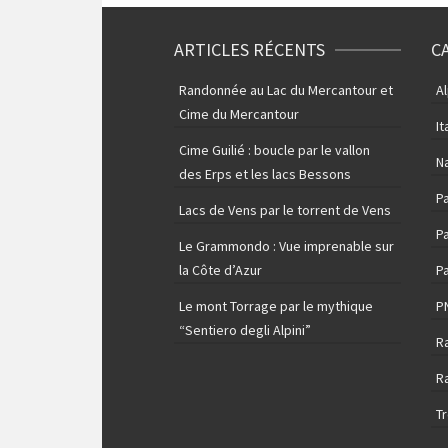
ARTICLES RÉCENTS
C
Randonnée au Lac du Mercantour et
A
Cime du Mercantour
It
Cime Guilié : boucle par le vallon
N
des Erps et les lacs Bessons
P
Lacs de Vens par le torrent de Vens
Pa
Le Grammondo : Vue imprenable sur
la Côte d’Azur
Pa
Le mont Torrage par le mythique
P
“Sentiero degli Alpini”
R
R
T