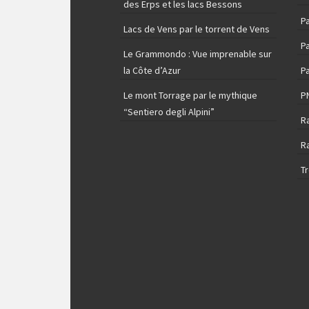
des Erps et les lacs Bessons
P
Lacs de Vens par le torrent de Vens
Pa
Le Grammondo : Vue imprenable sur
la Côte d’Azur
Pa
Le mont Torrage par le mythique
P
“Sentiero degli Alpini”
R
R
T