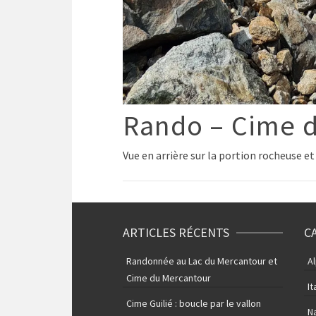
Rando – Cime 
Vue en arrière sur la portion rocheuse et 
ARTICLES RÉCENTS
C
Randonnée au Lac du Mercantour et
A
Cime du Mercantour
It
Cime Guilié : boucle par le vallon
N