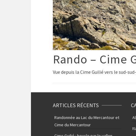
Rando – Cime G
Vue depuis la Cime Guilié vers le sud-sud-e
ARTICLES RÉCENTS
C
Randonnée au Lac du Mercantour et
A
Cime du Mercantour
It
Cime Guilié : boucle par le vallon