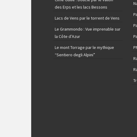
N
des Erps et les lacs Bessons
P
Lacs de Vens par le torrent de Vens
Pa
Le Grammondo : Vue imprenable sur
la Côte d’Azur
Pa
Le mont Torrage par le mythique
P
“Sentiero degli Alpini”
R
R
T