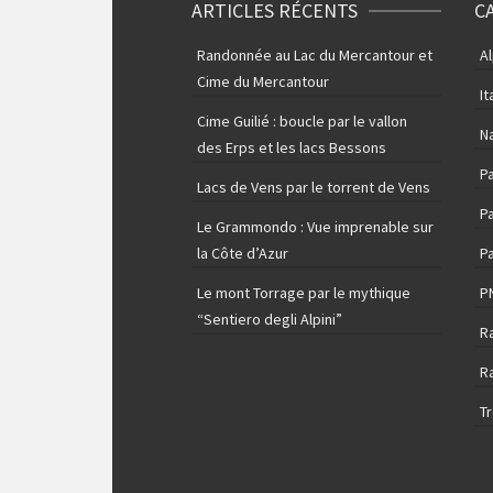
ARTICLES RÉCENTS
C
Randonnée au Lac du Mercantour et
A
Cime du Mercantour
It
Cime Guilié : boucle par le vallon
N
des Erps et les lacs Bessons
P
Lacs de Vens par le torrent de Vens
Pa
Le Grammondo : Vue imprenable sur
la Côte d’Azur
Pa
Le mont Torrage par le mythique
P
“Sentiero degli Alpini”
R
R
T