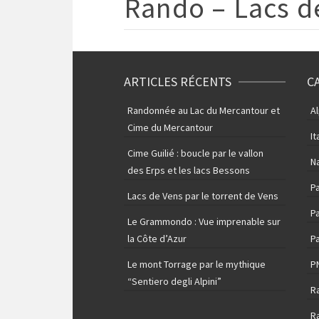
Rando – Lacs d
ARTICLES RÉCENTS
C
Randonnée au Lac du Mercantour et
A
Cime du Mercantour
It
Cime Guilié : boucle par le vallon
N
des Erps et les lacs Bessons
P
Lacs de Vens par le torrent de Vens
Pa
Le Grammondo : Vue imprenable sur
la Côte d’Azur
Pa
Le mont Torrage par le mythique
P
“Sentiero degli Alpini”
R
R