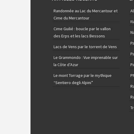
Randonnée au Lac du Mercantour et
A
Cime du Mercantour
It
Cime Guilié : boucle par le vallon
N
des Erps et les lacs Bessons
P
Lacs de Vens par le torrent de Vens
Pa
Le Grammondo : Vue imprenable sur
la Côte d’Azur
Pa
Le mont Torrage par le mythique
P
“Sentiero degli Alpini”
R
R
T