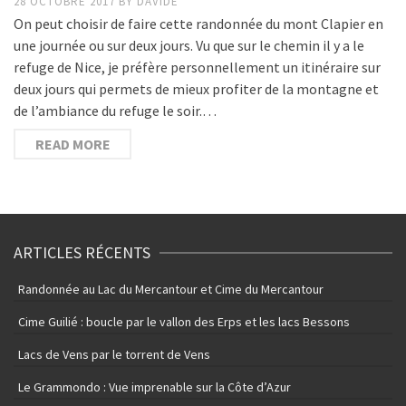
28 OCTOBRE 2017
BY
DAVIDE
On peut choisir de faire cette randonnée du mont Clapier en
une journée ou sur deux jours. Vu que sur le chemin il y a le
refuge de Nice, je préfère personnellement un itinéraire sur
deux jours qui permets de mieux profiter de la montagne et
de l’ambiance du refuge le soir.…
READ MORE
ARTICLES RÉCENTS
Randonnée au Lac du Mercantour et Cime du Mercantour
Cime Guilié : boucle par le vallon des Erps et les lacs Bessons
Lacs de Vens par le torrent de Vens
Le Grammondo : Vue imprenable sur la Côte d’Azur