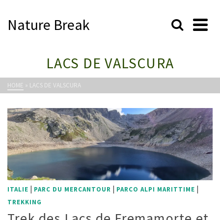
Nature Break
LACS DE VALSCURA
HOME
»
LACS DE VALSCURA
|
|
|
ITALIE
PARC DU MERCANTOUR
PARCO ALPI MARITTIME
TREKKING
Trek des Lacs de Fremamorte et