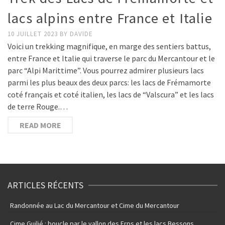
lacs alpins entre France et Italie
10 JUILLET 2023
BY
DAVIDE
Voici un trekking magnifique, en marge des sentiers battus,
entre France et Italie qui traverse le parc du Mercantour et le
parc “Alpi Marittime”. Vous pourrez admirer plusieurs lacs
parmi les plus beaux des deux parcs: les lacs de Frémamorte
coté français et coté italien, les lacs de “Valscura” et les lacs
de terre Rouge.…
READ MORE
ARTICLES RÉCENTS
Randonnée au Lac du Mercantour et Cime du Mercantour
Cime Guilié : boucle par le vallon des Erps et les lacs Bessons