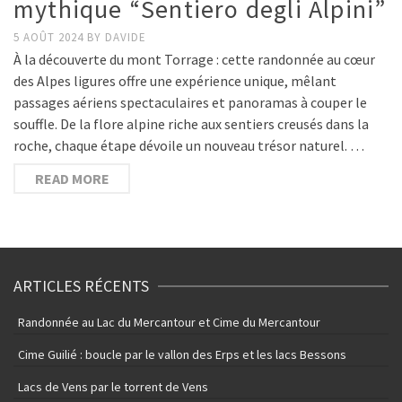
mythique “Sentiero degli Alpini”
5 AOÛT 2024
BY
DAVIDE
À la découverte du mont Torrage : cette randonnée au cœur
des Alpes ligures offre une expérience unique, mêlant
passages aériens spectaculaires et panoramas à couper le
souffle. De la flore alpine riche aux sentiers creusés dans la
roche, chaque étape dévoile un nouveau trésor naturel. …
READ MORE
ARTICLES RÉCENTS
Randonnée au Lac du Mercantour et Cime du Mercantour
Cime Guilié : boucle par le vallon des Erps et les lacs Bessons
Lacs de Vens par le torrent de Vens