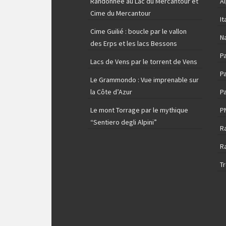
Randonnée au Lac du Mercantour et
A
Cime du Mercantour
It
Cime Guilié : boucle par le vallon
N
des Erps et les lacs Bessons
P
Lacs de Vens par le torrent de Vens
Pa
Le Grammondo : Vue imprenable sur
la Côte d’Azur
Pa
Le mont Torrage par le mythique
P
“Sentiero degli Alpini”
R
R
T