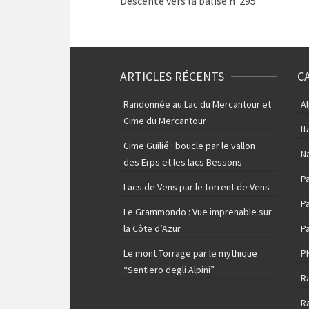
Descente vers la balise n°295
ARTICLES RÉCENTS
C
Randonnée au Lac du Mercantour et
A
Cime du Mercantour
It
Cime Guilié : boucle par le vallon
N
des Erps et les lacs Bessons
P
Lacs de Vens par le torrent de Vens
Pa
Le Grammondo : Vue imprenable sur
la Côte d’Azur
Pa
Le mont Torrage par le mythique
P
“Sentiero degli Alpini”
R
R