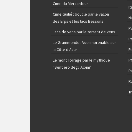
Cime du Mercantour
It
Cime Guilié : boucle par le vallon
N
des Erps et les lacs Bessons
P
Lacs de Vens par le torrent de Vens
Pa
Le Grammondo : Vue imprenable sur
la Côte d’Azur
Pa
Le mont Torrage par le mythique
P
“Sentiero degli Alpini”
R
R
T