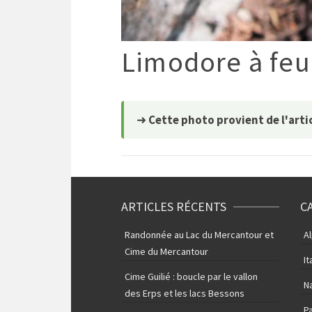
Limodore à feu
➜
Cette photo provient de l'artic
ARTICLES RÉCENTS
C
Randonnée au Lac du Mercantour et
A
Cime du Mercantour
It
Cime Guilié : boucle par le vallon
N
des Erps et les lacs Bessons
P