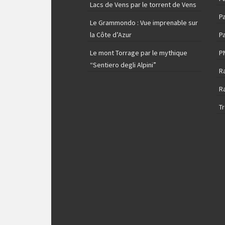
Lacs de Vens par le torrent de Vens
Pa
Le Grammondo : Vue imprenable sur
la Côte d’Azur
Pa
Le mont Torrage par le mythique
P
“Sentiero degli Alpini”
R
R
T