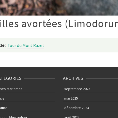
illes avortées (Limodoru
le :
Tour du Mont Razet
ATÉGORIES
ARCHIVES
lpes-Maritimes
septembre 2025
alie
mai 2025
ature
décembre 2024
arc du Mercantour
août 2024