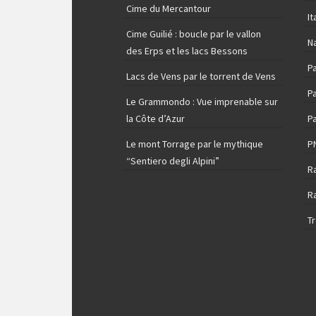
Cime du Mercantour
It
Cime Guilié : boucle par le vallon
N
des Erps et les lacs Bessons
P
Lacs de Vens par le torrent de Vens
Pa
Le Grammondo : Vue imprenable sur
la Côte d’Azur
Pa
Le mont Torrage par le mythique
P
“Sentiero degli Alpini”
R
R
T