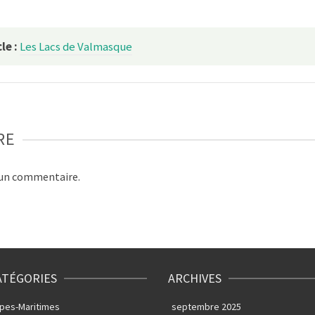
le :
Les Lacs de Valmasque
RE
 un commentaire.
ATÉGORIES
ARCHIVES
lpes-Maritimes
septembre 2025