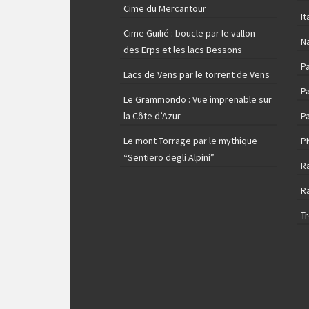
Cime du Mercantour
It
Cime Guilié : boucle par le vallon
N
des Erps et les lacs Bessons
P
Lacs de Vens par le torrent de Vens
Pa
Le Grammondo : Vue imprenable sur
la Côte d’Azur
Pa
Le mont Torrage par le mythique
P
“Sentiero degli Alpini”
R
R
T