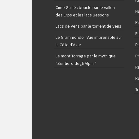
It
Cime Guilié : boucle par le vallon
N
des Erps et les lacs Bessons
P
Lacs de Vens par le torrent de Vens
Pa
Le Grammondo : Vue imprenable sur
la Côte d’Azur
Pa
Le mont Torrage par le mythique
P
“Sentiero degli Alpini”
R
R
T