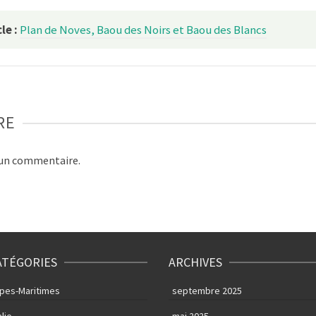
le :
Plan de Noves, Baou des Noirs et Baou des Blancs
RE
 un commentaire.
ATÉGORIES
ARCHIVES
lpes-Maritimes
septembre 2025