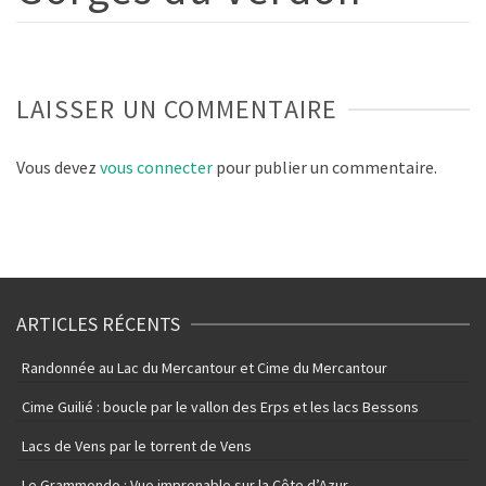
LAISSER UN COMMENTAIRE
Vous devez
vous connecter
pour publier un commentaire.
ARTICLES RÉCENTS
Randonnée au Lac du Mercantour et Cime du Mercantour
Cime Guilié : boucle par le vallon des Erps et les lacs Bessons
Lacs de Vens par le torrent de Vens
Le Grammondo : Vue imprenable sur la Côte d’Azur