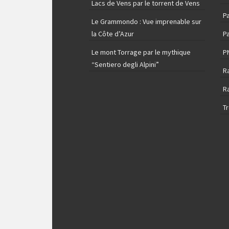
Lacs de Vens par le torrent de Vens
Pa
Le Grammondo : Vue imprenable sur
la Côte d’Azur
Pa
Le mont Torrage par le mythique
P
“Sentiero degli Alpini”
R
R
T