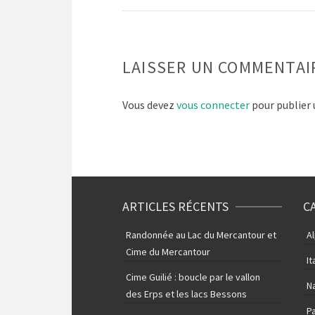
LAISSER UN COMMENTAI
Vous devez
vous connecter
pour publier
ARTICLES RÉCENTS
C
Randonnée au Lac du Mercantour et
A
Cime du Mercantour
It
Cime Guilié : boucle par le vallon
N
des Erps et les lacs Bessons
P