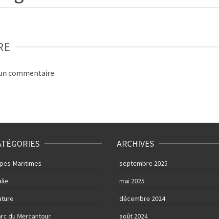
RE
 un commentaire.
ATÉGORIES
ARCHIVES
lpes-Maritimes
septembre 2025
alie
mai 2025
ature
décembre 2024
arc du Mercantour
août 2024