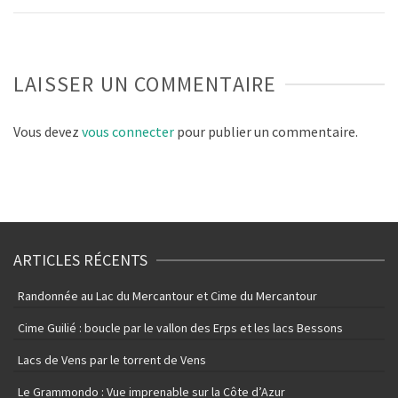
LAISSER UN COMMENTAIRE
Vous devez
vous connecter
pour publier un commentaire.
ARTICLES RÉCENTS
Randonnée au Lac du Mercantour et Cime du Mercantour
Cime Guilié : boucle par le vallon des Erps et les lacs Bessons
Lacs de Vens par le torrent de Vens
Le Grammondo : Vue imprenable sur la Côte d’Azur