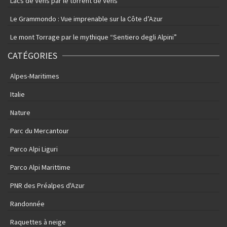
Lacs de Vens par le torrent de Vens
Le Grammondo : Vue imprenable sur la Côte d’Azur
Le mont Torrage par le mythique “Sentiero degli Alpini”
CATÉGORIES
Alpes-Maritimes
Italie
Nature
Parc du Mercantour
Parco Alpi Liguri
Parco Alpi Marittime
PNR des Préalpes d'Azur
Randonnée
Raquettes à neige