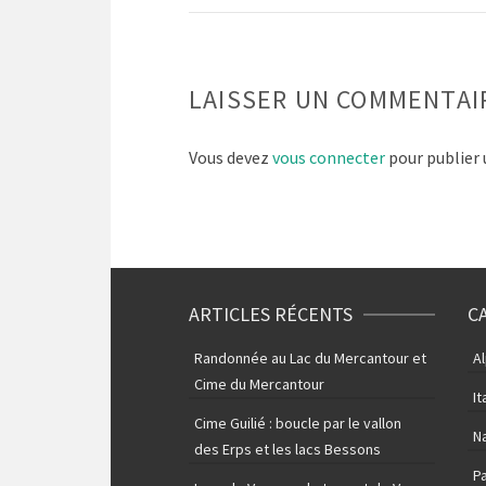
LAISSER UN COMMENTAI
Vous devez
vous connecter
pour publier
ARTICLES RÉCENTS
C
Randonnée au Lac du Mercantour et
A
Cime du Mercantour
It
Cime Guilié : boucle par le vallon
N
des Erps et les lacs Bessons
P