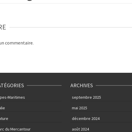
RE
 un commentaire.
ATÉGORIES
ARCHIVES
lpes-Maritimes
septembre 2025
alie
mai 2025
ature
décembre 2024
arc du Mercantour
août 2024