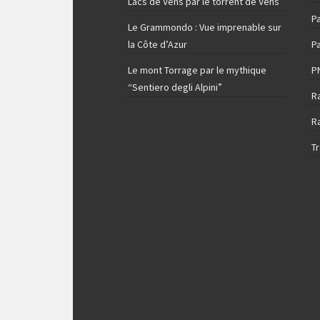
Lacs de Vens par le torrent de Vens
Pa
Le Grammondo : Vue imprenable sur
la Côte d’Azur
Pa
Le mont Torrage par le mythique
P
“Sentiero degli Alpini”
R
R
T