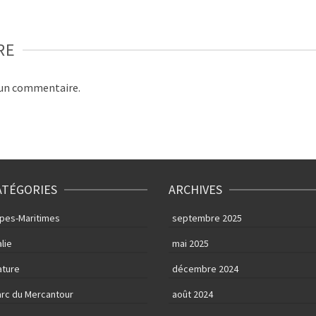
RE
 un commentaire.
ATÉGORIES
ARCHIVES
lpes-Maritimes
septembre 2025
alie
mai 2025
ature
décembre 2024
arc du Mercantour
août 2024