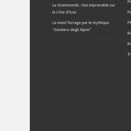
Pa
Le Grammondo : Vue imprenable sur
la Côte d’Azur
Pa
Le mont Torrage par le mythique
P
“Sentiero degli Alpini”
R
R
T