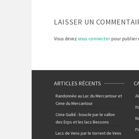
LAISSER UN COMMENTAI
Vous devez
vous connecter
pour publier
ARTICLES RÉCENTS
C
Randonnée au Lac du Mercantour et
A
Cime du Mercantour
It
Cime Guilié : boucle par le vallon
N
des Erps et les lacs Bessons
P
Lacs de Vens par le torrent de Vens