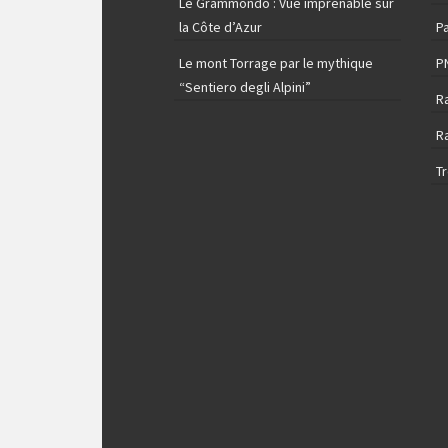
Le Grammondo : Vue imprenable sur
la Côte d’Azur
Pa
Le mont Torrage par le mythique
P
“Sentiero degli Alpini”
R
R
T