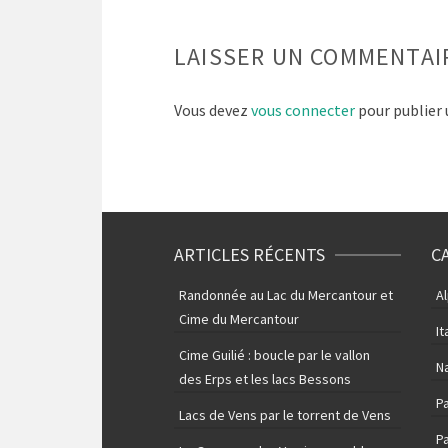
LAISSER UN COMMENTAI
Vous devez
vous connecter
pour publier
ARTICLES RÉCENTS
C
Randonnée au Lac du Mercantour et
A
Cime du Mercantour
It
Cime Guilié : boucle par le vallon
N
des Erps et les lacs Bessons
P
Lacs de Vens par le torrent de Vens
Pa