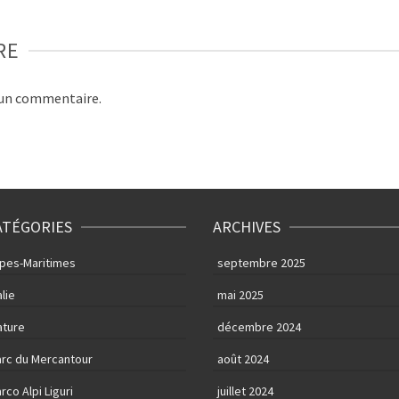
RE
 un commentaire.
ATÉGORIES
ARCHIVES
lpes-Maritimes
septembre 2025
alie
mai 2025
ature
décembre 2024
arc du Mercantour
août 2024
rco Alpi Liguri
juillet 2024