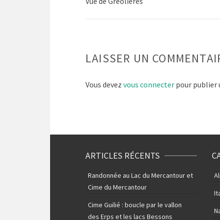
Vue de Gréolières
LAISSER UN COMMENTAI
Vous devez
vous connecter
pour publier
ARTICLES RÉCENTS
C
Randonnée au Lac du Mercantour et
A
Cime du Mercantour
It
Cime Guilié : boucle par le vallon
N
des Erps et les lacs Bessons