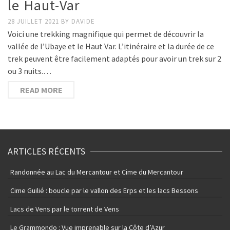
le Haut-Var
28 JUILLET 2021
BY
DAVIDE
Voici une trekking magnifique qui permet de découvrir la
vallée de l’Ubaye et le Haut Var. L’itinéraire et la durée de ce
trek peuvent être facilement adaptés pour avoir un trek sur 2
ou 3 nuits.…
READ MORE
ARTICLES RÉCENTS
Randonnée au Lac du Mercantour et Cime du Mercantour
Cime Guilié : boucle par le vallon des Erps et les lacs Bessons
Lacs de Vens par le torrent de Vens
Le Grammondo : Vue imprenable sur la Côte d’Azur